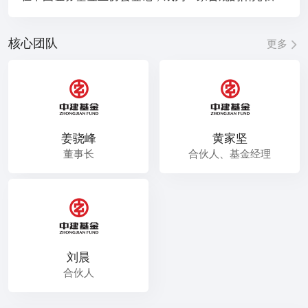
募。联合众多财团及金融机构联合投资、融资。拥有国
内外一批经验丰富、声誉卓著的资本界金融投资管理专
核心团队
更多
家，为投资人提供专业和安全的财富管理服务。并先后
募集发行了股票基金、股权投资基金、并购基金、定向
增发基金、PPP产业投资基金、私募债券、产业基金。
姜骁峰
黄家坚
董事长
合伙人、基金经理
刘晨
合伙人